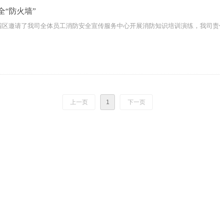
全“防火墙”
物医药园区邀请了我司全体员工消防安全宣传服务中心开展消防知识培训演练，我
上一页
1
下一页