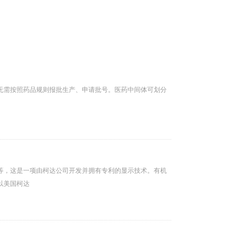
无需按照药品规则报批生产、申请批号。医药中间体可划分
机发光半导体等，这是一项由柯达公司开发并拥有专利的显示技术。有机
以美国柯达